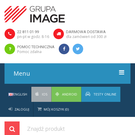
22 811 01 99
DARMOWA DOSTAWA
pn-pt w godz. 8-16
dla zamówień od 300 zł
POMOC TECHNICZNA
Pomoc zdalna
Menu
Sklep
ENGLISH
IOS
ANDROID
TESTY ONLINE
O firmie
ZALOGUJ
MÓJ KOSZYK (0)
Punkty sprzedaży
Pomoc