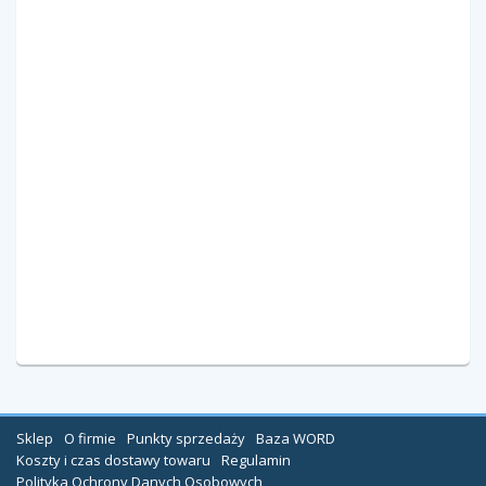
Sklep
O firmie
Punkty sprzedaży
Baza WORD
Koszty i czas dostawy towaru
Regulamin
Polityka Ochrony Danych Osobowych